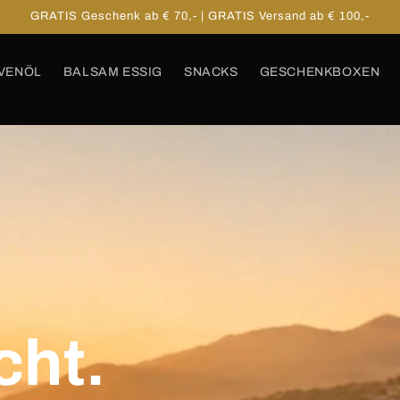
GRATIS Geschenk ab € 70,- | GRATIS Versand ab € 100,-
VENÖL
BALSAM ESSIG
SNACKS
GESCHENKBOXEN
cht.