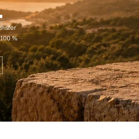
.
chster
 100 %