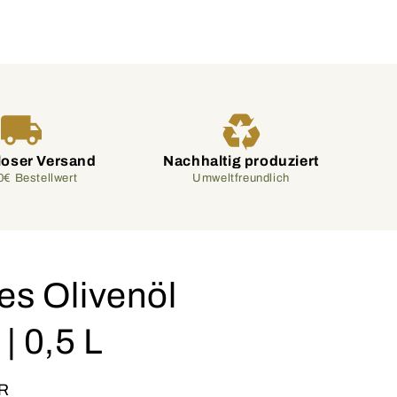
loser Versand
Nachhaltig produziert
0€ Bestellwert
Umweltfreundlich
es Olivenöl
 | 0,5 L
R