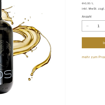
STÜCKPREIS
PRO
€40,00
/
L
Preis
inkl. MwSt. zzgl
Anzahl
Verringer
die
Menge
für
I
Natives
Olivenöl
Extra
mehr zum Pro
|
0,5
L