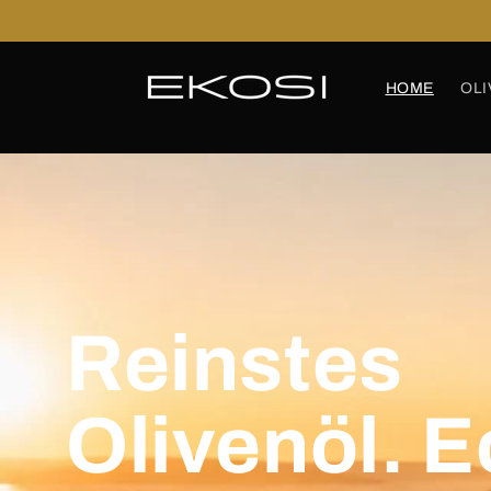
Direkt
zum
Inhalt
HOME
OLI
Reinstes
Olivenöl. E