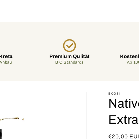
 Kreta
Premium Qulität
Kosten
r Anbau
BIO Standards
Ab 10
EKOSI
Nativ
Extra
Normaler
€20,00 EU