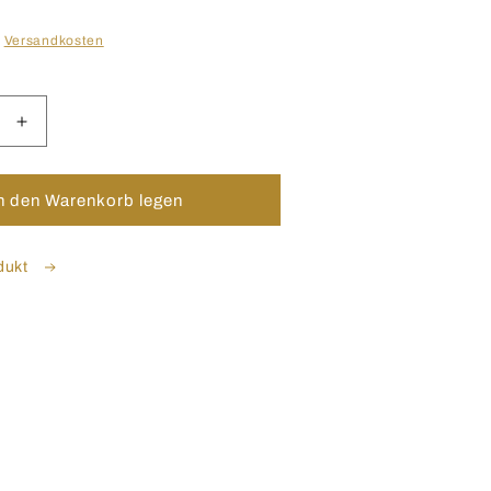
.
Versandkosten
e
Erhöhe
die
Menge
für
n den Warenkorb legen
Natives
Olivenöl
Extra
dukt
|
0,5
L